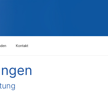
nden
Kontakt
ungen
atung