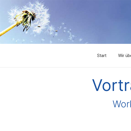
Start
Wir üb
Vort
Work